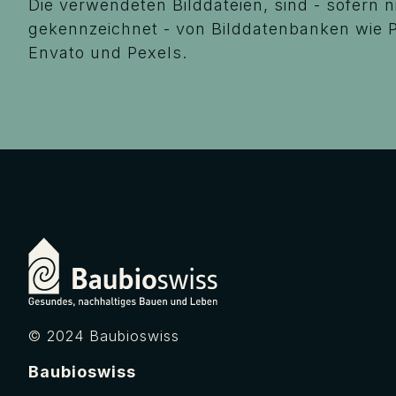
Die verwendeten Bilddateien, sind - sofern n
gekennzeichnet - von Bilddatenbanken wie 
Envato und Pexels.
© 2024 Baubioswiss
Baubioswiss