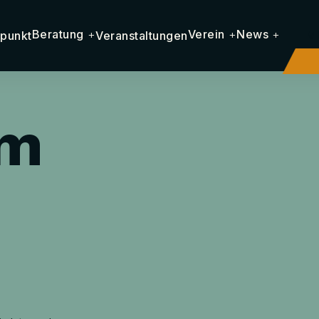
Beratung
+
Verein
+
News
+
punkt
Veranstaltungen
M
um