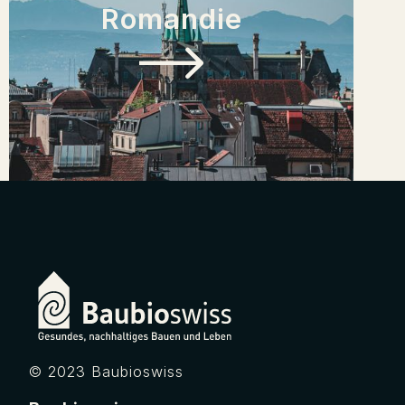
Romandie
Regionalgruppe
© 2023 Baubioswiss
Schaffhausen